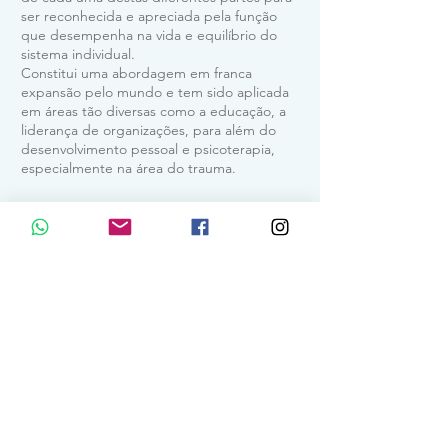
ser reconhecida e apreciada pela função
que desempenha na vida e equilíbrio do
sistema individual.
Constitui uma abordagem em franca
expansão pelo mundo e tem sido aplicada
em áreas tão diversas como a educação, a
liderança de organizações, para além do
desenvolvimento pessoal e psicoterapia,
especialmente na área do trauma.
Política de privacidade e cookies
Certidões de registo
E170425 / E170426