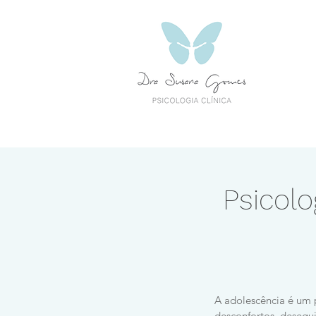
Psicolo
A adolescência é um p
desconfortos, desequi