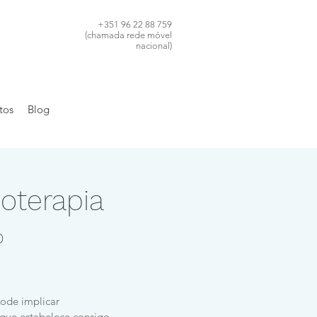
+351 96 22 88 759
(chamada rede móvel
nacional)
tos
Blog
coterapia
o
pode implicar
 que estabelece consigo