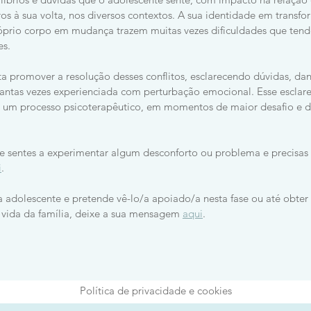
os à sua volta, nos diversos contextos. A sua identidade em transf
óprio corpo em mudança trazem muitas vezes dificuldades que tend
es.
a promover a resolução desses conflitos, esclarecendo dúvidas, da
tantas vezes experienciada com perturbação emocional. Esse esclar
a um processo psicoterapêutico, em momentos de maior desafio e di
e sentes a experimentar algum desconforto ou problema e precisas d
i
.
 adolescente e pretende vê-lo/a apoiado/a nesta fase ou até obter
a vida da família, deixe a sua mensagem
aqui
.
Política de privacidade e cookies