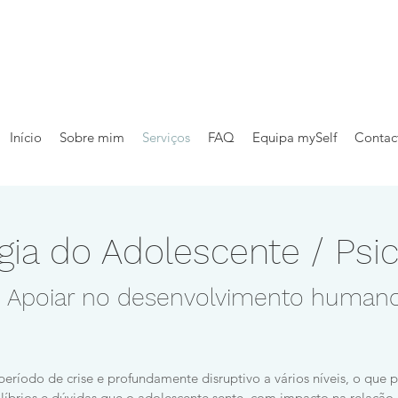
Início
Sobre mim
Serviços
FAQ
Equipa mySelf
Contac
gia do Adolescente / Psi
Apoiar no desenvolvimento human
eríodo de crise e profundamente disruptivo a vários níveis, o que 
líbrios e dúvidas que o adolescente sente, com impacto na relação