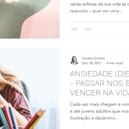
várias esferas da sua vida às
resposta – quer ser uma...
Susana Gomes
Dec 30, 2021
4 min read
​ANSIEDADE (D
- PASSAR NOS 
VENCER NA VID
​Cada vez mais chegam à con
e até jovens adultos que no
frustração e desânimo...