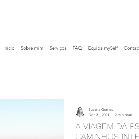
Início
Sobre mim
Serviços
FAQ
Equipa mySelf
Contac
Susana Gomes
Dec 31, 2021
2 min read
A VIAGEM DA P
CAMINHOS INT